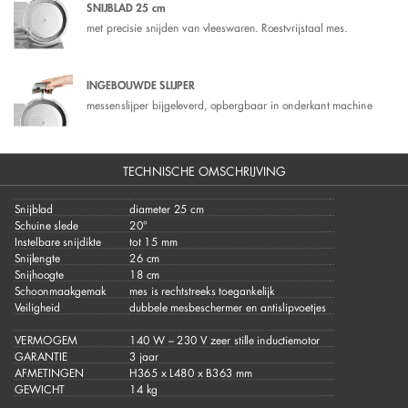
SNIJBLAD 25 cm
met precisie snijden van vleeswaren. Roestvrijstaal mes.
INGEBOUWDE SLIJPER
messenslijper bijgeleverd, opbergbaar in onderkant machine
TECHNISCHE OMSCHRIJVING
Snijblad
diameter 25 cm
Schuine slede
20°
Instelbare snijdikte
tot 15 mm
Snijlengte
26 cm
Snijhoogte
18 cm
Schoonmaakgemak
mes is rechtstreeks toegankelijk
Veiligheid
dubbele mesbeschermer en antislipvoetjes​
VERMOGEM
140 W – 230 V​ zeer stille inductiemotor
GARANTIE
3 jaar
AFMETINGEN
H365 x L480 x B363 mm
GEWICHT
14 kg