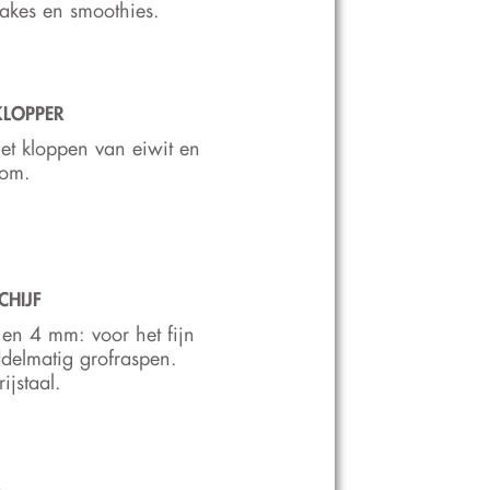
akes en smoothies.
KLOPPER
et kloppen van eiwit en
oom.
CHIJF
en 4 mm: voor het fijn
delmatig grofraspen.
ijstaal.
L