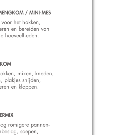
MENGKOM / MINI-MES
 voor het hakken,
eren en bereiden van
re hoeveelheden.
GKOM
hakken, mixen, kneden,
, plakjes snijden,
eren en kloppen.
ERMIX
nog romigere pannen-
nbeslag, soepen,