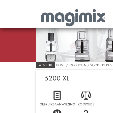
+
MENU
HOME
/ PRODUCTEN / VOORBEREIDEN
5200 XL
VOORBEREIDEN
Kookrobot
Foodprocessor
GEBRUIKSAANWIJZING
KOOPGIDS
Multifunctionele Sapextractor
Blender Power