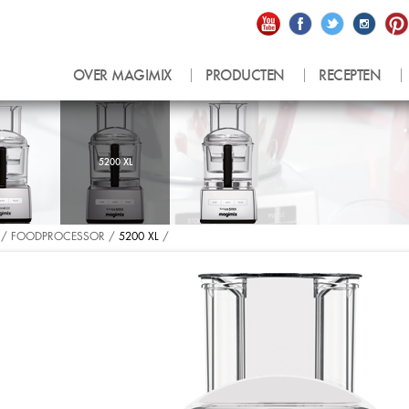
Blender Power
Mini foodprocessor
IJsmachine
Snijmachine
OVER MAGIMIX
PRODUCTEN
RECEPTEN
5200 XL
 /
FOODPROCESSOR
/
5200 XL
/