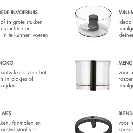
REDE INVOERBUIS
MINI-
of in grote stukken
ideaal
n vruchten en
emulg
 in te kunnen voeren.
kleine
ENGKO
MEN
 ontwikkeld voor het
voor 
n in plakjes of
raspen
 snijden.
emulg
N MES
BLEND
ken, fijnmalen en
voor 
oestvrijstaal voor
koeke