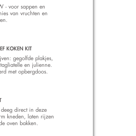
 - voor sappen en
hies van vruchten en
ten.
IEF KOKEN KIT
jven: gegolfde plakjes,
tagliatelle en julienne.
erd met opbergdoos.
T
 deeg direct in deze
m kneden, laten rijzen
 de oven bakken.