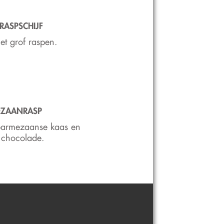
RASPSCHIJF
et grof raspen.
EZAANRASP
parmezaanse kaas en
 chocolade.