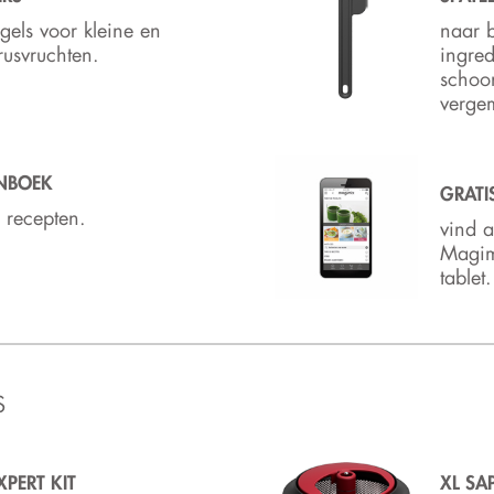
gels voor kleine en
naar 
trusvruchten.
ingred
schoo
vergem
ENBOEK
GRATI
 recepten.
vind a
Magim
tablet.
S
XPERT KIT
XL SA