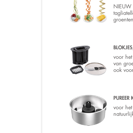
NIEUW -
tagliatel
groenten
BLOKJES
voor het
van groe
ook voor 
PUREER K
voor he
natuurli