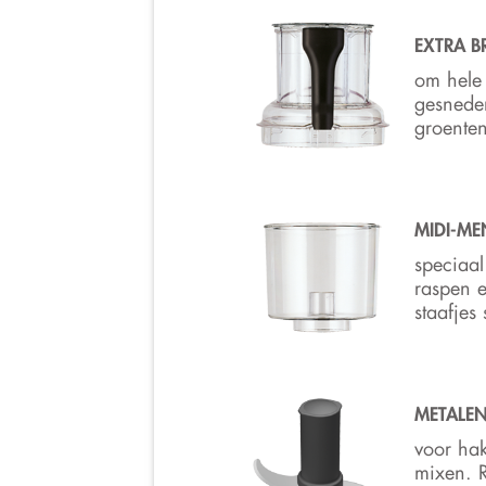
EXTRA B
om hele 
gesnede
groenten
MIDI-M
speciaal
raspen e
staafjes
METALE
voor hak
mixen. R