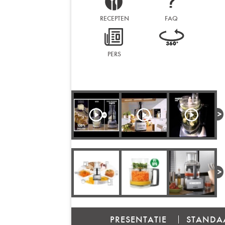
Mini foodprocessor
RECEPTEN
FAQ
IJsmachine
Snijmachine
PERS
KOKEN
Kookrobot
Stoomkoker
ONTBIJTEN
Broodrooster
Nespresso Vertuo
PRESENTATIE
STANDA