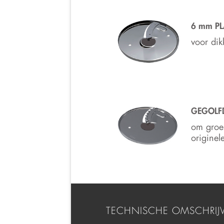
6 mm PL
voor dik
GEGOLFD
om groen
originel
TECHNISCHE OMSCHRIJ