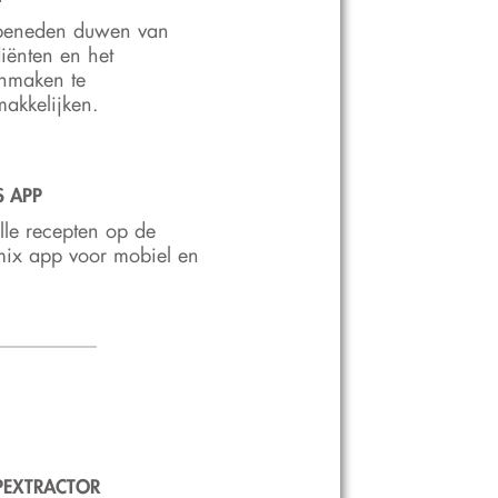
beneden duwen van
iënten en het
nmaken te
akkelijken.
S APP
lle recepten op de
ix app voor mobiel en
PEXTRACTOR