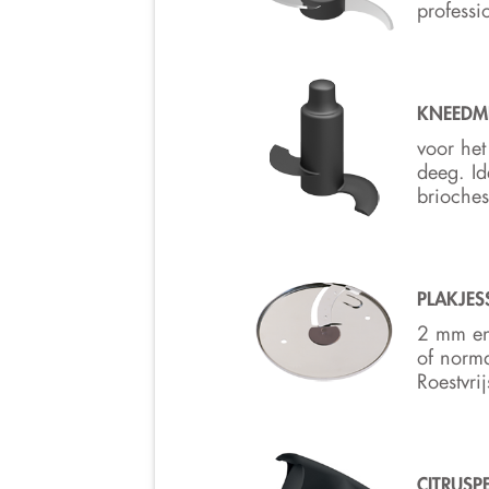
professio
KNEEDM
voor he
deeg. Id
brioches
PLAKJES
2 mm en
of norma
Roestvrij
CITRUSP