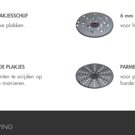
AKJESSCHIJF
6 mm 
ke plakken.
voor h
E PLAKJES
PARM
ten te snijden op
voor 
e manieren.
harde
VING