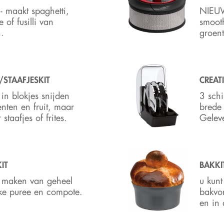
 maakt spaghetti,
NIEUW
le of fusilli van
smoot
.
groen
/STAAFJESKIT
CREAT
 in blokjes snijden
3 schi
nten en fruit, maar
brede 
staafjes of frites.
Gelev
IT
BAKKI
t maken van geheel
u kunt
jke puree en compote.
bakvor
en in