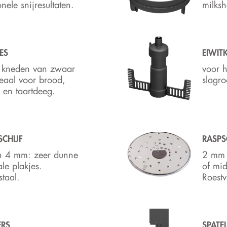
nele snijresultaten.
milksh
ES
EIWIT
t kneden van zwaar
voor h
eaal voor brood,
slagr
 en taartdeeg.
SCHIJF
RASPS
 4 mm: zeer dunne
2 mm 
le plakjes.
of mid
staal.
Roestvr
ERS
SPATE